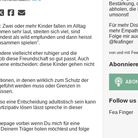
Bestärkung, 
abholen, die 
umsonst!
Für mehr Dis
n: Zwei oder mehr Kinder fallen im Alltag
mehr Empathi
en sehr laut, streiten sich viel, sind
Folge mir au
ndest als wild empfunden und dann heisst
@feafinger
zusammen spielen".
von und mit Fea
ndere vielleicht eher ruhiger und die
ob diese Freundschaft so gut passt. Auch
Abonnier
ene entscheiden: diese Kinder gehen nicht
tionen, in denen wirklich zum Schutz der
 geführt werden muss oder Grenzen in
üssen.
Follow us
so eine Entscheidung adultistisch sein kann
tizipativ lösen lässt spreche in dieser
Fea Finger
epage vorbei wenn Du mich für eine
u Deinem Träger holen möchtest und folge