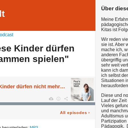
Über dies
lt
Meine Erfahru
pädagogische
Kitas ist Fol
odcast
Wir reden vi
sie ist. Aber
ese Kinder dürfen
mache ich, w
anderen Fach
sammen spielen"
übergriffig u
sehr weit ve
kann ich dam
ich selbst d
Situationen i
herausforder
#157- "nein, diese Kinder dürfen nicht mehr zusammen spielen"
Diese und no
Lauf der Zeit
Vieles gefund
und manchma
All episodes
›
Adultismus u
Partizipation
Pädagogik. D
 herunterladen:
MP3