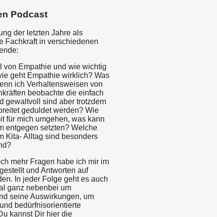
en Podcast
ng der letzten Jahre als
 Fachkraft in verschiedenen
gende:
el von Empathie und wie wichtig
 wie geht Empathie wirklich? Was
enn ich Verhaltensweisen von
kräften beobachte die einfach
nd gewaltvoll sind aber trotzdem
rbreitet geduldet werden? Wie
it für mich umgehen, was kann
em entgegen setzten? Welche
m Kita- Alltag sind besonders
nd?
ch mehr Fragen habe ich mir im
 gestellt und Antworten auf
en. In jeder Folge geht es auch
l ganz nebenbei um
nd seine Auswirkungen, um
 und bedürfnisorientierte
u kannst Dir hier die