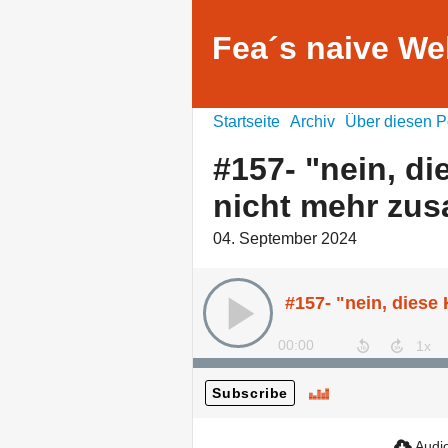
Fea´s naive We
Startseite
Archiv
Über diesen P
#157- "nein, di
nicht mehr zu
04. September 2024
00:00
Subscribe
Audio